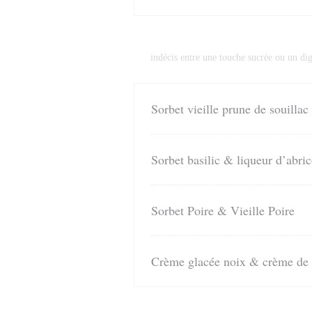
Les interludes
indécis entre une touche sucrée ou un dige
Sorbet vieille prune de souill
Sorbet basilic & liqueur d’abri
Sorbet Poire & Vieille Poire
Crème glacée noix & crème de