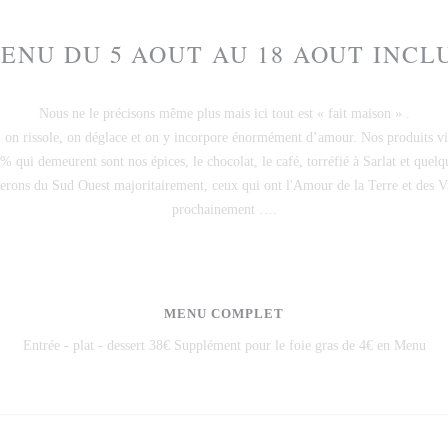
ENU DU 5 AOUT AU 18 AOUT INCL
Nous ne le précisons même plus mais ici tout est « fait maison » .
e, on rissole, on déglace et on y incorpore énormément d’amour. Nos produits v
qui demeurent sont nos épices, le chocolat, le café, torréfié à Sarlat et quelq
erons du Sud Ouest majoritairement, ceux qui ont l'Amour de la Terre et des V
prochainement ….
MENU COMPLET
Entrée - plat - dessert 38€ Supplément pour le foie gras de 4€ en Menu
38,00 EUR