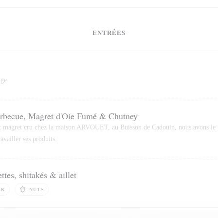
ENTRÉES
age
arbecue, Magret d'Oie Fumé & Chutney
et magret cru chez la maison ARVOUET, au Buisson de Cadouin, nous avons le p
availler ses produits.
tes, shitakés & aillet
LK
NUTS