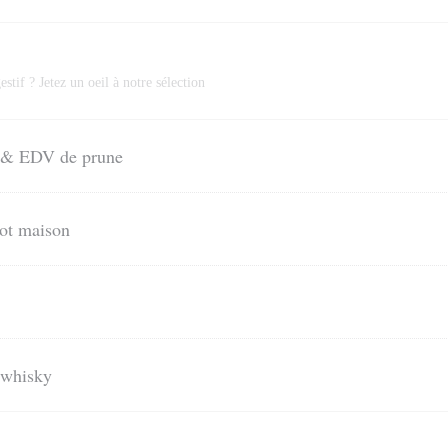
stif ? Jetez un oeil à notre sélection
ac & EDV de prune
cot maison
 whisky