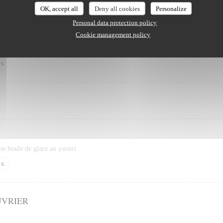
OK, accept all
Deny all cookies
Personalize
DESSERTS
Personal data protection policy
Cookie management policy
région
TS
e boule de glace au yaourt
LK
UVRIER