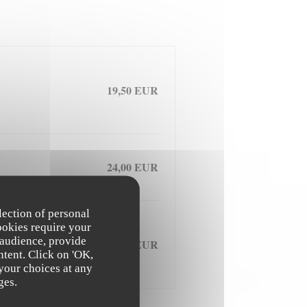
19,50 EUR
24,00 EUR
lection of personal
ookies require your
 audience, provide
23,00 EUR
ntent. Click on 'OK,
 your choices at any
ges.