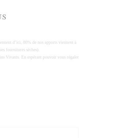
US
iennent d’ici, 80% de nos apports viennent à
ues fournitures sèches).
ins Vivants. En espérant pouvoir vous régaler