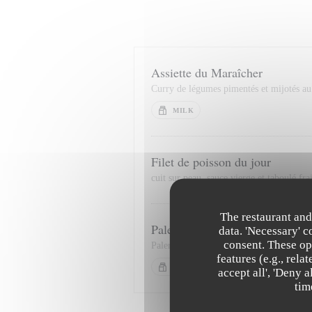
Assiette du Maraîcher
Curry de légumes pimentés et mijotés au 
MILK
Filet de poisson du jour
cuit sur peau, sauce vierge et taboulé fra
The restaurant and
Paleron de boeuf confit 7 heure
data. 'Necessary' 
consent. These op
Paleron confit et snacké, purée de pomme
features (e.g., rel
MILK
accept all', 'Deny 
tim