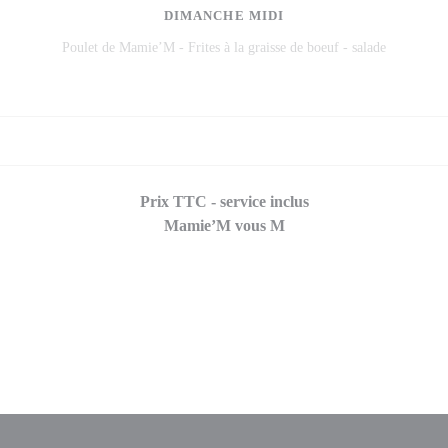
DIMANCHE MIDI
Poulet de Mamie’M - Frites à la graisse de boeuf - salade
18,50 EUR
Prix TTC - service inclus
Mamie’M vous M