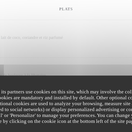
PLATS
lait de coco, coriandre et riz parfumé
is de boulgour à la libanaise
 its partners use cookies on this site, which may involve the col
s
cookies are mandatory and installed by default. Other optional c
tional cookies are used to analyze your browsing, measure site
s de terre et jus de viande au vin rouge
ated to social networks) or display personalized advertising or co
all' or 'Personalize' to manage your preferences. You can change
e by clicking on the cookie icon at the bottom left of the site pa