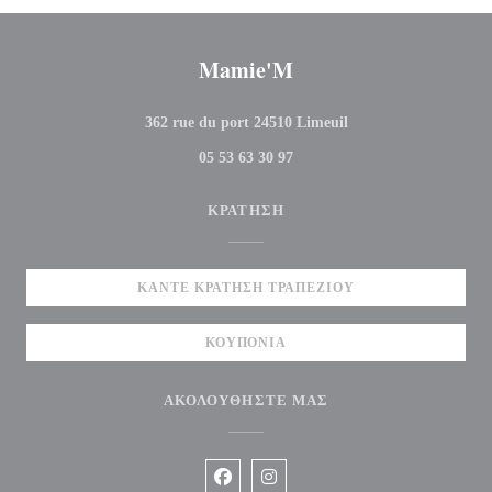
Mamie'M
((ανοίγει σε νέο παρά
362 rue du port 24510 Limeuil
05 53 63 30 97
ΚΡΆΤΗΣΗ
ΚΆΝΤΕ ΚΡΆΤΗΣΗ ΤΡΑΠΕΖΙΟΎ
ΚΟΥΠΌΝΙΑ
ΑΚΟΛΟΥΘΉΣΤΕ ΜΑΣ
Facebook ((ανοίγει σε νέο παράθυρο
Instagram ((ανοίγει σε νέο π