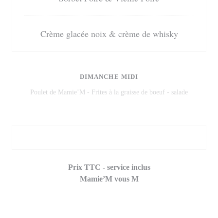
Crème glacée noix & crème de whisky
DIMANCHE MIDI
Poulet de Mamie’M - Frites à la graisse de boeuf - salade
18,50 EUR
Prix TTC - service inclus
Mamie’M vous M