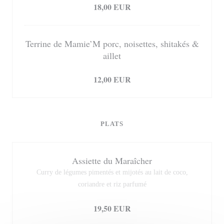
18,00 EUR
Terrine de Mamie’M porc, noisettes, shitakés &
aillet
Λίστα αλλεργιογόνων
12,00 EUR
PLATS
Assiette du Maraîcher
Curry de légumes pimentés et mijotés au lait de coco,
coriandre et riz parfumé
Λίστα αλλεργιογόνων
19,50 EUR