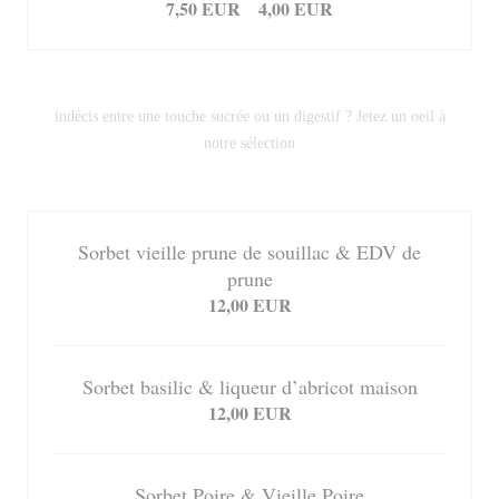
7,50 EUR
4,00 EUR
Les interludes
indécis entre une touche sucrée ou un digestif ? Jetez un oeil à
notre sélection
12,00 EUR
Sorbet vieille prune de souillac & EDV de
prune
12,00 EUR
Sorbet basilic & liqueur d’abricot maison
12,00 EUR
Sorbet Poire & Vieille Poire