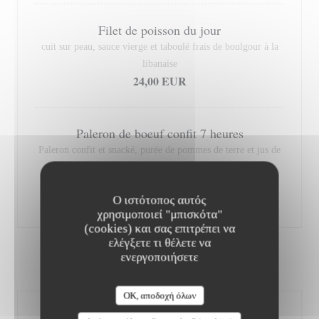
Filet de poisson du jour
cuit sur peau, sauce vierge et taboulé frais de boulgour à la
libanaise
24,00 EUR
Paleron de boeuf confit 7 heures
Paleron confit et snacké, purée de pommes de terre et jus de
viande au vin rouge
Λίστα αλλεργιογόνων
23,00 EUR
Ο ιστότοπος αυτός
χρησιμοποιεί "μπισκότα"
(cookies) και σας επιτρέπει να
ελέγξετε τι θέλετε να
ενεργοποιήσετε
DESSERTS
OK, αποδοχή όλων
Assiette de Fromages de notre région