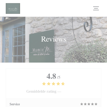
Cookies beheer paneel
Reviews
4.8
/5
Gemiddelde rating —
294 reviews
Service