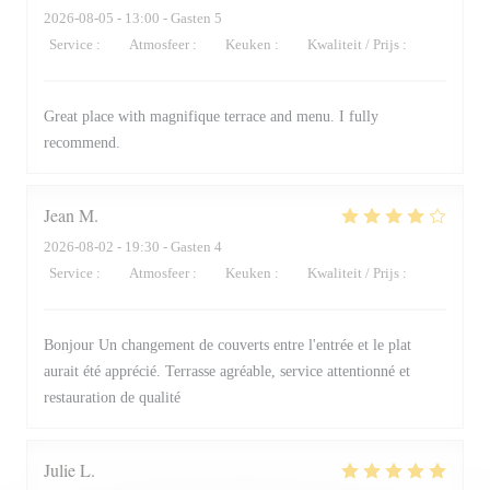
2026-08-05
- 13:00 - Gasten 5
Service
:
4
/5
Atmosfeer
:
5
/5
Keuken
:
5
/5
Kwaliteit / Prijs
:
4
/5
Great place with magnifique terrace and menu. I fully
recommend.
Jean
M
2026-08-02
- 19:30 - Gasten 4
Service
:
5
/5
Atmosfeer
:
4
/5
Keuken
:
4
/5
Kwaliteit / Prijs
:
4
/5
Bonjour Un changement de couverts entre l'entrée et le plat
aurait été apprécié. Terrasse agréable, service attentionné et
restauration de qualité
Julie
L