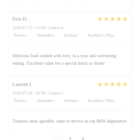
Fern
D
2026-07-25
- 13:00 - Gasten 6
Service
:
5
/5
Atmosfeer
:
5
/5
Keuken
:
5
/5
Kwaliteit / Prijs
:
5
/5
Delicious food cooked with love, in a cosy and welcoming
setting. Excellent value for a special lunch or dinner
Laurent
J
2026-07-24
- 20:00 - Gasten 2
Service
:
5
/5
Atmosfeer
:
5
/5
Keuken
:
5
/5
Kwaliteit / Prijs
:
5
/5
Toujours aussi agréable, repas et service au top Belle dégustation
1
2
3