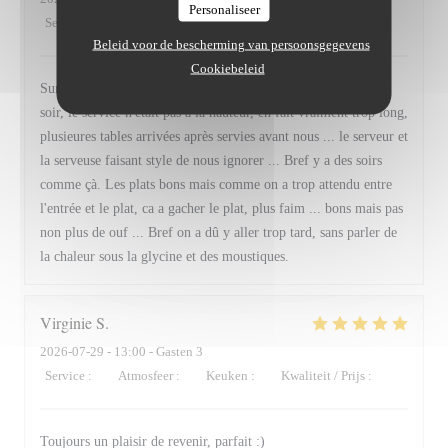
Personaliseer
Service
:
2
/5
Atmosfeer
:
2
/5
Keuken
:
3
/5
Kwaliteit / Prijs
:
2
/5
Beleid voor de bescherming van persoonsgegevens
Cookiebeleid
Sur le papier ca peut paraitre bien, du fait maison mais tard le
soir, le service n'était pas à la hauteur, en fait vraiment trop long,
plusieures tables arrivées après servies avant nous ... le serveur et
la serveuse faisant style de nous ignorer ... Bref y a des soirs
comme çà. Les plats bons mais comme on a trop attendu entre
l'entrée et le plat, ca a gacher le plat, plus faim ... bons mais pas
non plus de ouf ... Bref on a dû y aller trop tard, sans parler de
la chaleur sous la glycine et des moustiques.
Virginie
S
2026-07-29
- 13:00 - Gasten 3
Service
:
5
/5
Atmosfeer
:
5
/5
Keuken
:
5
/5
Kwaliteit / Prijs
:
5
/5
Toujours un plaisir de revenir, parfait :)