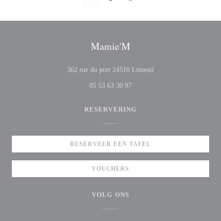
Mamie'M
((opent in een nieuw ven
362 rue du port 24510 Limeuil
05 53 63 30 97
RESERVERING
RESERVEER EEN TAFEL
VOUCHERS
VOLG ONS