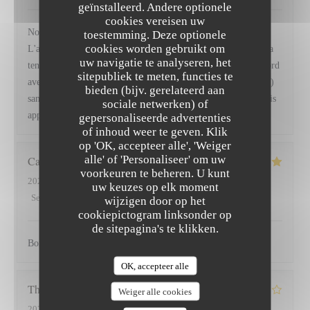
geïnstalleerd. Andere optionele
cookies vereisen uw
Nous avons excellemment dîné ce mercredi soir, les plats.
toestemming. Deze optionele
cookies worden gebruikt om
L'ambiance et le cadre étaient parfaits. Je mets un bémol sur la
uw navigatie te analyseren, het
tenue des serveurs / de la serveuse qui n'était pas du tout raccord
sitepubliek te meten, functies te
avec ce cadre somptueux (grosses bottines, robe très ajourée...)
bieden (bijv. gerelateerd aan
sans que cela n'entâche toutefois son professionnalisme. J'aurais
sociale netwerken) of
apprécié une tenue plus formelle.
gepersonaliseerde advertenties
of inhoud weer te geven. Klik
op 'OK, accepteer alle', 'Weiger
alle' of 'Personaliseer' om uw
Carole
V
voorkeuren te beheren. U kunt
2026-07-31
- 19:15 - Gasten 3
uw keuzes op elk moment
Service
:
4
/5
Atmosfeer
:
4
/5
Keuken
:
5
/5
Kwaliteit / Prijs
:
4
/5
wijzigen door op het
cookiepictogram linksonder op
de sitepagina's te klikken.
Bon acceuil, repas délicieux
OK, accepteer alle
Thierry
D
Weiger alle cookies
2026-07-28
- 20:30 - Gasten 4