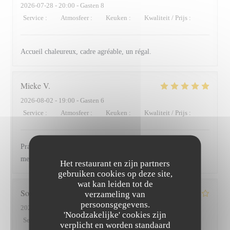
2026-07-28
- 20:00 - Gasten 8
Service
:
4
/5
Atmosfeer
:
4
/5
Keuken
:
4
/5
Kwaliteit / Prijs
:
4
/5
Accueil chaleureux, cadre agréable, un régal.
Mieke
V
2026-08-02
- 19:00 - Gasten 6
Service
:
5
/5
Atmosfeer
:
5
/5
Keuken
:
5
/5
Kwaliteit / Prijs
:
5
/5
Prachtige plek en heerlijk eten en wijnen. Supervriendelijke
mensen.
Het restaurant en zijn partners
gebruiken cookies op deze site,
wat kan leiden tot de
Sophie
R
verzameling van
persoonsgegevens.
2026-07-29
- 20:15 - Gasten 2
'Noodzakelijke' cookies zijn
Service
:
4
/5
Atmosfeer
:
5
/5
Keuken
:
5
/5
Kwaliteit / Prijs
:
5
/5
verplicht en worden standaard