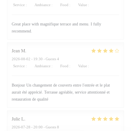
Service
:
4
/5
Ambiance
:
5
/5
Food
:
5
/5
Value
:
4
/5
Great place with magnifique terrace and menu. I fully
recommend.
Jean
M
2026-08-02
- 19:30 - Guests 4
Service
:
5
/5
Ambiance
:
4
/5
Food
:
4
/5
Value
:
4
/5
Bonjour Un changement de couverts entre l'entrée et le plat
aurait été apprécié. Terrasse agréable, service attentionné et
restauration de qualité
Julie
L
2026-07-28
- 20:00 - Guests 8