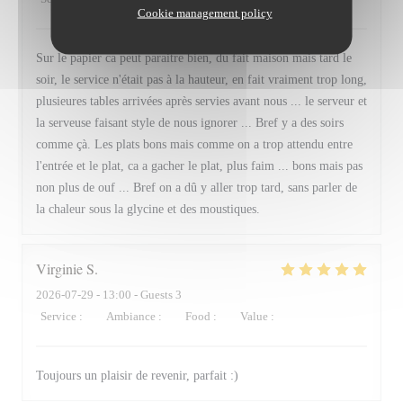
Cookie management policy
Sur le papier ca peut paraitre bien, du fait maison mais tard le
soir, le service n'était pas à la hauteur, en fait vraiment trop long,
plusieures tables arrivées après servies avant nous ... le serveur et
la serveuse faisant style de nous ignorer ... Bref y a des soirs
comme çà. Les plats bons mais comme on a trop attendu entre
l'entrée et le plat, ca a gacher le plat, plus faim ... bons mais pas
non plus de ouf ... Bref on a dû y aller trop tard, sans parler de
la chaleur sous la glycine et des moustiques.
Virginie
S
2026-07-29
- 13:00 - Guests 3
Service
:
5
/5
Ambiance
:
5
/5
Food
:
5
/5
Value
:
5
/5
Toujours un plaisir de revenir, parfait :)