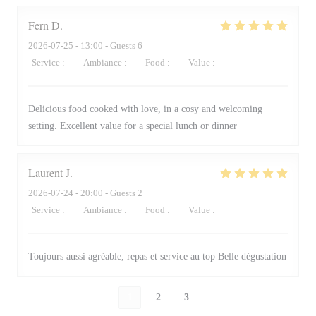
Fern
D
2026-07-25
- 13:00 - Guests 6
Service
:
5
/5
Ambiance
:
5
/5
Food
:
5
/5
Value
:
5
/5
Delicious food cooked with love, in a cosy and welcoming
setting. Excellent value for a special lunch or dinner
Laurent
J
2026-07-24
- 20:00 - Guests 2
Service
:
5
/5
Ambiance
:
5
/5
Food
:
5
/5
Value
:
5
/5
Toujours aussi agréable, repas et service au top Belle dégustation
1
2
3