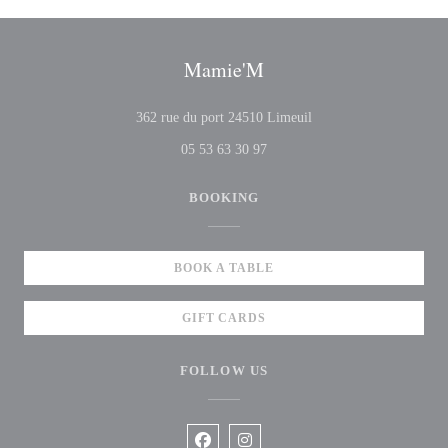
Mamie'M
((opens in a new windo
362 rue du port 24510 Limeuil
05 53 63 30 97
BOOKING
BOOK A TABLE
GIFT CARDS
FOLLOW US