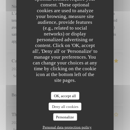
consent. These optional
Nous avons excellemment dîné ce mercredi soir, les plats.
cookies are used to analyze
L'ambiance et le cadre étaient parfaits. Je mets un bémol sur la
your browsing, measure site
tenue des serveurs / de la serveuse qui n'était pas du tout raccord
audience, provide features
(e.g., related to social
avec ce cadre somptueux (grosses bottines, robe très ajourée...)
networks) or display
sans que cela n'entâche toutefois son professionnalisme. J'aurais
personalized advertising or
apprécié une tenue plus formelle.
content. Click on 'OK, accept
all', 'Deny all' or 'Personalize' to
manage your preferences. You
Carole
V
can change your choices at any
time by clicking on the cookie
2026-07-31
- 19:15 - Guests 3
icon at the bottom left of the
Service
:
4
/5
Ambiance
:
4
/5
Food
:
5
/5
Value
:
4
/5
site pages.
Bon acceuil, repas délicieux
OK, accept all
Deny all cookies
Thierry
D
Personalize
2026-07-28
- 20:30 - Guests 4
Personal data protection policy
Service
:
2
/5
Ambiance
:
2
/5
Food
:
3
/5
Value
:
2
/5