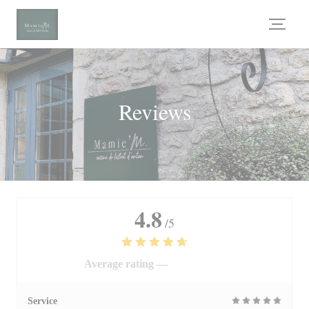
Personalizing your cookie choices
Reviews
4.8
/5
Average rating —
294 reviews
Service