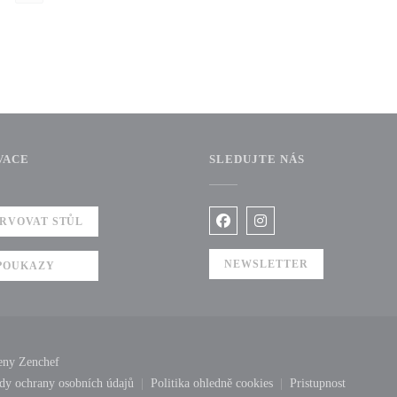
VACE
SLEDUJTE NÁS
RVOVAT STŮL
Facebook ((otevře se v novém 
Instagram ((otevře se v
NEWSLETTER
POUKAZY
((otevře se v novém okně))
řeny
Zenchef
dy ochrany osobních údajů
Politika ohledně cookies
Pristupnost
ém okně))
((otevře se v novém okně))
((otevře se v novém okně))
((otevře se v n