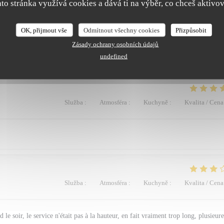
ato stránka využívá cookies a dává ti na výběr, co chceš aktivov
OK, přijmout vše
Odmítnout všechny cookies
Přizpůsobit
'ambiance et le cadre étaient parfaits. Je mets un bémol sur la tenue des serveu
 somptueux (grosses bottines, robe très ajourée...) sans que cela n'entâche toute
Zásady ochrany osobních údajů
rmelle.
undefined
Služba
:
4
/5
Atmosféra
:
4
/5
Kuchyně
:
5
/5
Kvalita / Cena
Služba
:
2
/5
Atmosféra
:
2
/5
Kuchyně
:
3
/5
Kvalita / Cena
 le soir, le service n'était pas à la hauteur, en fait vraiment trop long, plusieure