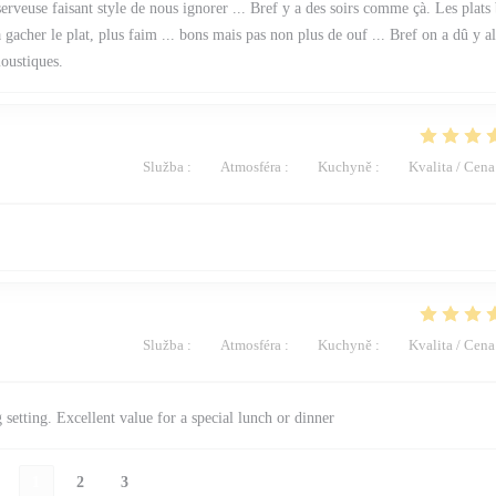
a serveuse faisant style de nous ignorer ... Bref y a des soirs comme çà. Les plats
 gacher le plat, plus faim ... bons mais pas non plus de ouf ... Bref on a dû y al
moustiques.
Služba
:
5
/5
Atmosféra
:
5
/5
Kuchyně
:
5
/5
Kvalita / Cena
Služba
:
5
/5
Atmosféra
:
5
/5
Kuchyně
:
5
/5
Kvalita / Cena
setting. Excellent value for a special lunch or dinner
1
2
3