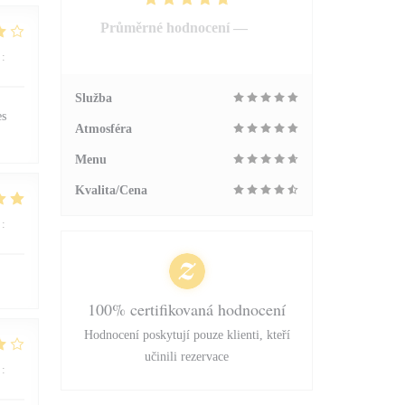
Průměrné hodnocení —
295
hodnoceni
:
4
/5
Služba
es
Atmosféra
Menu
Kvalita/Cena
:
4
/5
100% certifikovaná hodnocení
Hodnocení poskytují pouze klienti, kteří
učinili rezervace
:
4
/5