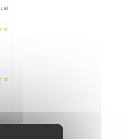
alité
:
4
/5
:
5
/5
:
5
/5