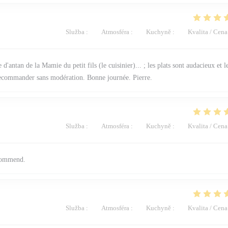
Služba
:
4
/5
Atmosféra
:
4
/5
Kuchyně
:
5
/5
Kvalita / Cena
 d'antan de la Mamie du petit fils (le cuisinier)... ; les plats sont audacieux et l
 recommander sans modération. Bonne journée. Pierre.
Služba
:
4
/5
Atmosféra
:
5
/5
Kuchyně
:
5
/5
Kvalita / Cena
ecommend.
Služba
:
5
/5
Atmosféra
:
4
/5
Kuchyně
:
4
/5
Kvalita / Cena