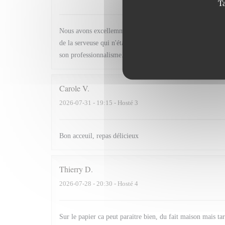
T
Nous avons excellemment dîné ce mercredi soir, les plats. L
de la serveuse qui n'était pas du tout raccord avec ce cadre
son professionnalisme. J'aurais apprécié une tenue plus fo
Carole
V
2026-07-31
- 19:15 - Hosté 3
Bon acceuil, repas délicieux
Thierry
D
2026-07-28
- 20:30 - Hosté 4
Sur le papier ca peut paraitre bien, du fait maison mais tard