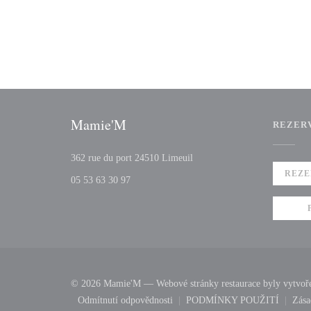
Mamie'M
REZER
((otevře se v novém okně))
362 rue du port 24510 Limeuil
REZE
05 53 63 30 97
© 2026 Mamie'M — Webové stránky restaurace byly vytvo
Odmítnutí odpovědnosti
PODMÍNKY POUŽITÍ
Zása
((otevře se v novém okně))
((otevře se v nov