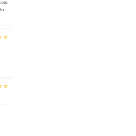
 bons
ler
:
5
/5
:
5
/5