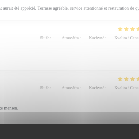
 aurait été apprécié. Terrasse agréable, service attentionné et restauration de qu
Služba
:
4
/5
Atmosféra
:
4
/5
Kuchyně
:
4
/5
Kvalita / Cena
Služba
:
5
/5
Atmosféra
:
5
/5
Kuchyně
:
5
/5
Kvalita / Cena
jke mensen.
Služba
:
4
/5
Atmosféra
:
5
/5
Kuchyně
:
5
/5
Kvalita / Cena