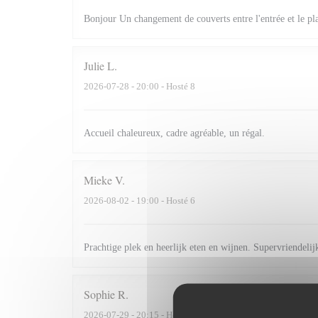
Bonjour Un changement de couverts entre l'entrée et le plat
Julie
L
2026-07-28
- 20:00 - Hosté 8
Accueil chaleureux, cadre agréable, un régal.
Mieke
V
2026-08-02
- 19:00 - Hosté 6
Prachtige plek en heerlijk eten en wijnen. Supervriendeli
Sophie
R
2026-07-29
- 20:15 - Hosté 2