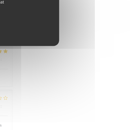
at
rs /
fois
:
4
/5
:
2
/5
s