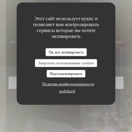
Этот сайт использует кукис и
позволяет вам контролировать
сервисы которые вы хотите
активировать
BISTROT / CUISINE FRANÇAISE / TERRASSE / SALON
PRIVÉ
•
LIMEUIL
Ок, все активировать
Mamie'M
Запретить использование cookies
Персонализировать
ЗАБРОНИРОВАТЬ СТОЛИК
Политика конфиденциальности
undefined